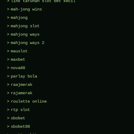
link taruhan slot bet kecil
mah-jong wins
mahjong
mahjong slot
mahjong ways
mahjong ways 2
mauslot
maxbet
nova88
parlay bola
raajmerak
rajamerak
roulette online
rtp slot
sbobet
sbobet88