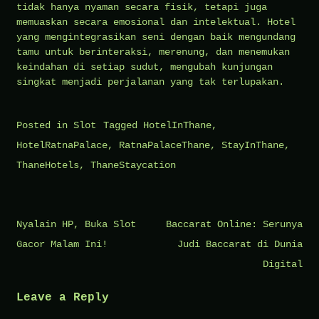
tidak hanya nyaman secara fisik, tetapi juga
memuaskan secara emosional dan intelektual. Hotel
yang mengintegrasikan seni dengan baik mengundang
tamu untuk berinteraksi, merenung, dan menemukan
keindahan di setiap sudut, mengubah kunjungan
singkat menjadi perjalanan yang tak terlupakan.
Posted in
Slot
Tagged
HotelInThane
,
HotelRatnaPalace
,
RatnaPalaceThane
,
StayInThane
,
ThaneHotels
,
ThaneStaycation
Post
Nyalain HP, Buka Slot
Baccarat Online: Serunya
navigation
Gacor Malam Ini!
Judi Baccarat di Dunia
Digital
Leave a Reply