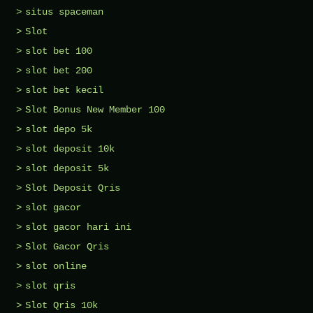
situs spaceman
Slot
slot bet 100
slot bet 200
slot bet kecil
Slot Bonus New Member 100
slot depo 5k
slot deposit 10k
slot deposit 5k
Slot Deposit Qris
slot gacor
slot gacor hari ini
Slot Gacor Qris
slot online
slot qris
Slot Qris 10k