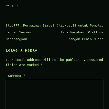
mahjong
Post
Slot777: Permainan Simpel
Clickbet88 untuk Pemula:
navigation
dengan Sensasi
Tips Memahami Platform
Menegangkan
dengan Lebih Mudah
Leave a Reply
Your email address will not be published.
Required
fields are marked
*
Comment
*