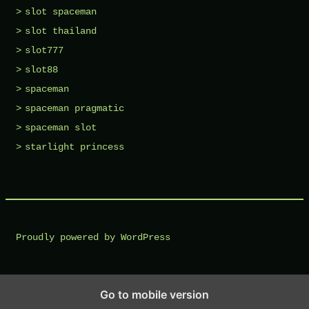
slot spaceman
slot thailand
slot777
slot88
spaceman
spaceman pragmatic
spaceman slot
starlight princess
Proudly powered by WordPress
Go to mobile version