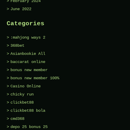
February 2024
June 2022
Categories
:mahjong ways 2
368bet
Asianbookie All
baccarat online
bonus new member
bonus new member 100%
Casino Online
chicky run
clickbet88
clickbet88 bola
cmd368
depo 25 bonus 25