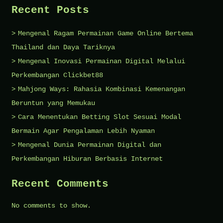
Recent Posts
Mengenal Ragam Permainan Game Online Bertema
Thailand dan Daya Tariknya
Mengenal Inovasi Permainan Digital Melalui
Perkembangan Clickbet88
Mahjong Ways: Rahasia Kombinasi Kemenangan
Beruntun yang Memukau
Cara Menentukan Betting Slot Sesuai Modal
Bermain Agar Pengalaman Lebih Nyaman
Mengenal Dunia Permainan Digital dan
Perkembangan Hiburan Berbasis Internet
Recent Comments
No comments to show.