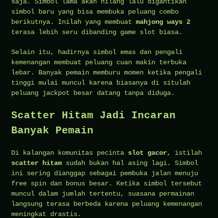
saja. Simbol lama akan hilang lalu digantikan
simbol baru yang bisa membuka peluang combo
berikutnya. Inilah yang membuat
mahjong ways 2
terasa lebih seru dibanding game slot biasa.
Selain itu, hadirnya simbol emas dan pengali
kemenangan membuat peluang cuan makin terbuka
lebar. Banyak pemain memburu momen ketika pengali
tinggi mulai muncul karena biasanya di situlah
peluang jackpot besar datang tanpa diduga.
Scatter Hitam Jadi Incaran
Banyak Pemain
Di kalangan komunitas pecinta
slot gacor
, istilah
scatter hitam
sudah bukan hal asing lagi. Simbol
ini sering dianggap sebagai pembuka jalan menuju
free spin dan bonus besar. Ketika simbol tersebut
muncul dalam jumlah tertentu, suasana permainan
langsung terasa berbeda karena peluang kemenangan
meningkat drastis.