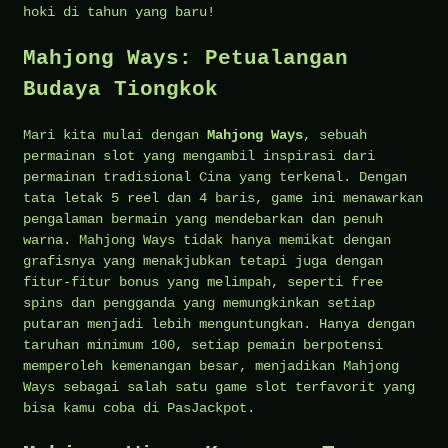
hoki di tahun yang baru!
Mahjong Ways: Petualangan
Budaya Tiongkok
Mari kita mulai dengan
Mahjong Ways
, sebuah
permainan slot yang mengambil inspirasi dari
permainan tradisional Cina yang terkenal. Dengan
tata letak 5 reel dan 4 baris, game ini menawarkan
pengalaman bermain yang mendebarkan dan penuh
warna. Mahjong Ways tidak hanya memikat dengan
grafisnya yang menakjubkan tetapi juga dengan
fitur-fitur bonus yang melimpah, seperti free
spins dan pengganda yang memungkinkan setiap
putaran menjadi lebih menguntungkan. Hanya dengan
taruhan minimum 100, setiap pemain berpotensi
memperoleh kemenangan besar, menjadikan Mahjong
Ways sebagai salah satu game slot terfavorit yang
bisa kamu coba di PasJackpot.