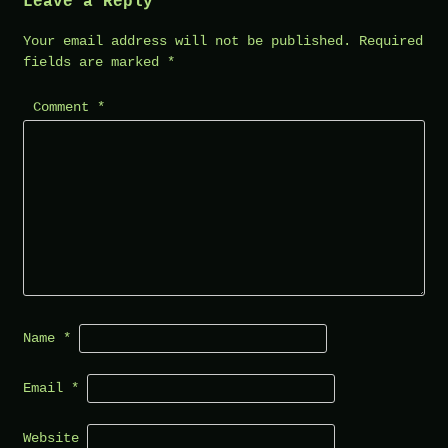
Leave a Reply
Your email address will not be published.
Required
fields are marked
*
Comment
*
Name
*
Email
*
Website