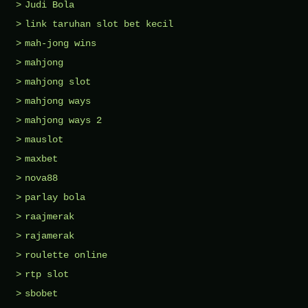
Judi Bola
link taruhan slot bet kecil
mah-jong wins
mahjong
mahjong slot
mahjong ways
mahjong ways 2
mauslot
maxbet
nova88
parlay bola
raajmerak
rajamerak
roulette online
rtp slot
sbobet