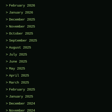
February 2026
January 2026
December 2025
November 2025
October 2025
September 2025
August 2025
July 2025
June 2025
May 2025
April 2025
March 2025
February 2025
January 2025
December 2024
November 2024