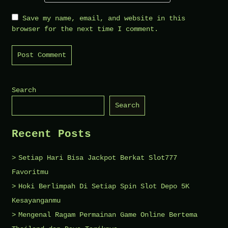
Save my name, email, and website in this
browser for the next time I comment.
Search
Search
Recent Posts
Setiap Hari Bisa Jackpot Berkat Slot777
Favoritmu
Hoki Berlimpah Di Setiap Spin Slot Depo 5K
Kesayanganmu
Mengenal Ragam Permainan Game Online Bertema