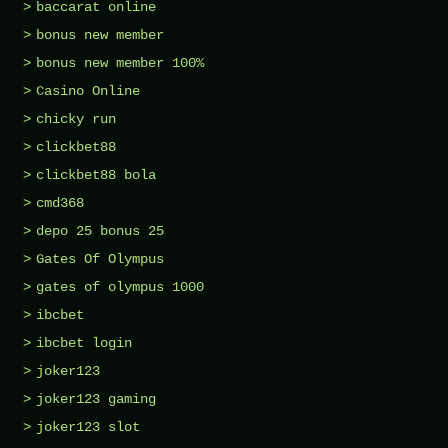
baccarat online
bonus new member
bonus new member 100%
Casino Online
chicky run
clickbet88
clickbet88 bola
cmd368
depo 25 bonus 25
Gates Of Olympus
gates of olympus 1000
ibcbet
ibcbet login
joker123
joker123 gaming
joker123 slot