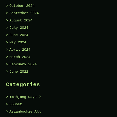
October 2024
September 2024
August 2024
July 2024
June 2024
May 2024
April 2024
March 2024
February 2024
June 2022
Categories
:mahjong ways 2
368bet
Asianbookie All