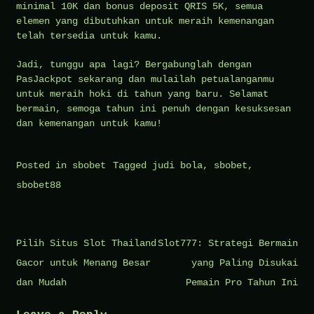
minimal 10K dan bonus deposit QRIS 5K, semua
elemen yang dibutuhkan untuk meraih kemenangan
telah tersedia untuk kamu.
Jadi, tunggu apa lagi? Bergabunglah dengan
PasJackpot sekarang dan mulailah petualanganmu
untuk meraih hoki di tahun yang baru. Selamat
bermain, semoga tahun ini penuh dengan kesuksesan
dan kemenangan untuk kamu!
Posted in
sbobet
Tagged
judi bola
,
sbobet
,
sbobet88
Post
Pilih Situs Slot Thailand
Slot777: Strategi Bermain
navigation
Gacor untuk Menang Besar
yang Paling Disukai
dan Mudah
Pemain Pro Tahun Ini