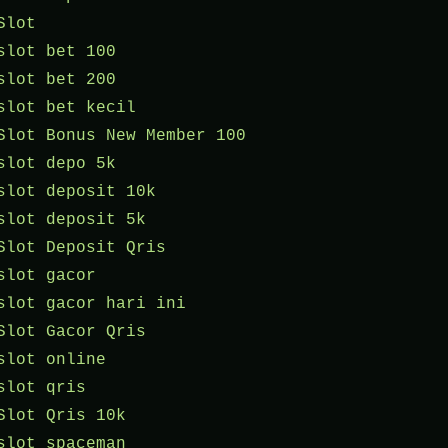
Slot
slot bet 100
slot bet 200
slot bet kecil
Slot Bonus New Member 100
slot depo 5k
slot deposit 10k
slot deposit 5k
Slot Deposit Qris
slot gacor
slot gacor hari ini
Slot Gacor Qris
slot online
slot qris
Slot Qris 10k
slot spaceman