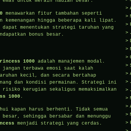
 emas untuk meraih hadiah besar.
0
menawarkan fitur tambahan seperti
n kemenangan hingga beberapa kali lipat.
 dapat menentukan strategi taruhan yang
ndapatkan bonus besar.
rincess 1000
adalah manajemen modal.
 jangan terbawa emosi saat kalah
aruhan kecil, dan secara bertahap
nang dan kondisi permainan. Strategi ini
 risiko kerugian sekaligus memaksimalkan
ss 1000
.
hui kapan harus berhenti. Tidak semua
 besar, sehingga bersabar dan menunggu
ncess
menjadi strategi yang cerdas.