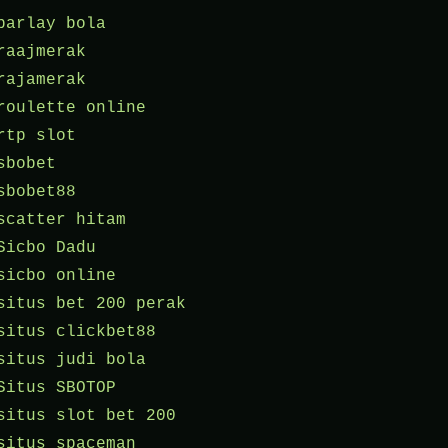
parlay bola
raajmerak
rajamerak
roulette online
rtp slot
sbobet
sbobet88
scatter hitam
Sicbo Dadu
sicbo online
situs bet 200 perak
situs clickbet88
situs judi bola
Situs SBOTOP
situs slot bet 200
situs spaceman