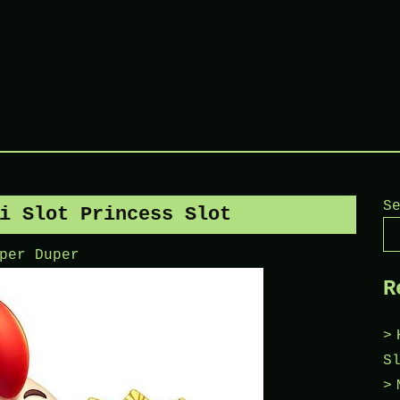
S
i Slot Princess Slot
per Duper
R
S