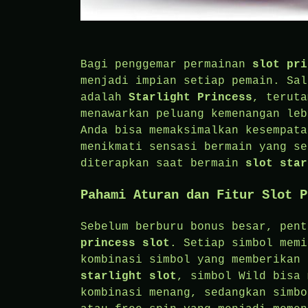
Bagi penggemar permainan
slot pri
menjadi impian setiap pemain. Sal
adalah
Starlight Princess
, terut
menawarkan peluang kemenangan leb
Anda bisa memaksimalkan kesempata
menikmati sensasi bermain yang se
diterapkan saat bermain
slot star
Pahami Aturan dan Fitur Slot P
Sebelum berburu bonus besar, pent
princess slot
. Setiap simbol memi
kombinasi simbol yang memberikan 
starlight slot
, simbol Wild bisa 
kombinasi menang, sedangkan simbo