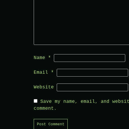
Name
*
Email
*
Website
Save my name, email, and websi
comment.