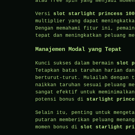
atau free spin yang menjadi momen
Versi
slot starlight princess 100
multiplier yang dapat meningkatka
Dengan memahami fitur ini, pemain
tepat dan meningkatkan peluang me
Manajemen Modal yang Tepat
Kunci sukses dalam bermain
slot p
Tetapkan batas taruhan harian dan
berturut-turut. Mulailah dengan t
naikkan taruhan sesuai peluang me
sangat efektif untuk meminimalkan
potensi bonus di
starlight prince
Selain itu, penting untuk mengeta
putaran memberikan peluang menang
momen bonus di
slot starlight pri