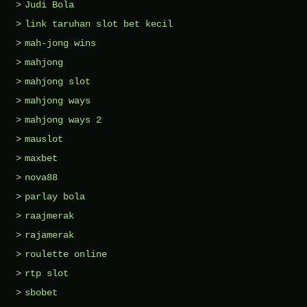
Judi Bola
link taruhan slot bet kecil
mah-jong wins
mahjong
mahjong slot
mahjong ways
mahjong ways 2
mauslot
maxbet
nova88
parlay bola
raajmerak
rajamerak
roulette online
rtp slot
sbobet