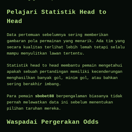
Pelajari Statistik Head to
Head
Data pertemuan sebelumnya sering memberikan
gambaran pola permainan yang menarik. Ada tim yang
secara kualitas terlihat lebih lemah tetapi selalu
mampu menyulitkan lawan tertentu.
Statistik head to head membantu pemain mengetahui
apakah sebuah pertandingan memiliki kecenderungan
menghasilkan banyak gol, minim gol, atau bahkan
sering berakhir imbang.
Para pemain
sbobet88
berpengalaman biasanya tidak
pernah melewatkan data ini sebelum menentukan
pilihan taruhan mereka.
Waspadai Pergerakan Odds