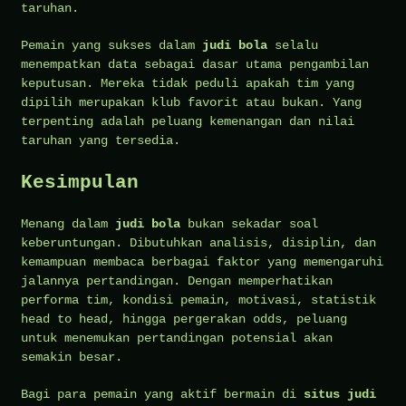
taruhan.
Pemain yang sukses dalam
judi bola
selalu
menempatkan data sebagai dasar utama pengambilan
keputusan. Mereka tidak peduli apakah tim yang
dipilih merupakan klub favorit atau bukan. Yang
terpenting adalah peluang kemenangan dan nilai
taruhan yang tersedia.
Kesimpulan
Menang dalam
judi bola
bukan sekadar soal
keberuntungan. Dibutuhkan analisis, disiplin, dan
kemampuan membaca berbagai faktor yang memengaruhi
jalannya pertandingan. Dengan memperhatikan
performa tim, kondisi pemain, motivasi, statistik
head to head, hingga pergerakan odds, peluang
untuk menemukan pertandingan potensial akan
semakin besar.
Bagi para pemain yang aktif bermain di
situs judi