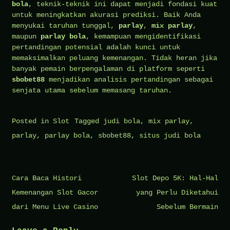
bola
, teknik-teknik ini dapat menjadi fondasi kuat
untuk meningkatkan akurasi prediksi. Baik Anda
menyukai taruhan tunggal,
parlay
,
mix parlay
,
maupun
parlay bola
, kemampuan mengidentifikasi
pertandingan potensial adalah kunci untuk
memaksimalkan peluang kemenangan. Tidak heran jika
banyak pemain berpengalaman di platform seperti
sbobet88
menjadikan analisis pertandingan sebagai
senjata utama sebelum memasang taruhan.
Posted in
Slot
Tagged
judi bola
,
mix parlay
,
parlay
,
parlay bola
,
sbobet88
,
situs judi bola
Post
Cara Baca Histori
Slot Depo 5K: Hal-Hal
navigation
Kemenangan Slot Gacor
yang Perlu Diketahui
dari Menu Live Casino
Sebelum Bermain